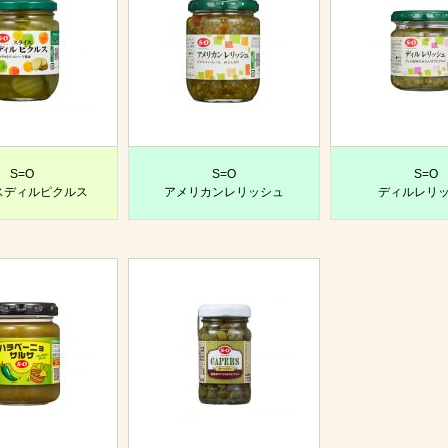
S=O
S=O
S=O
スディルピクルス
アメリカンレリッシュ
ディルレリ