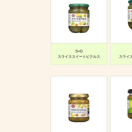
S=O
スライススイートピクルス
スライ