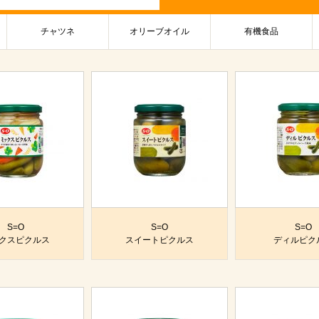
チャツネ
オリーブオイル
有機食品
S=O
S=O
S=O
クスピクルス
スイートピクルス
ディルピク