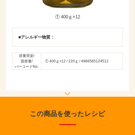
① 400ｇ×12
■アレルギー物質：
容量荷姿/
固形量/
① 400ｇ×12 / 220ｇ / 4966565124512
バーコードNo.
この商品を使ったレシピ