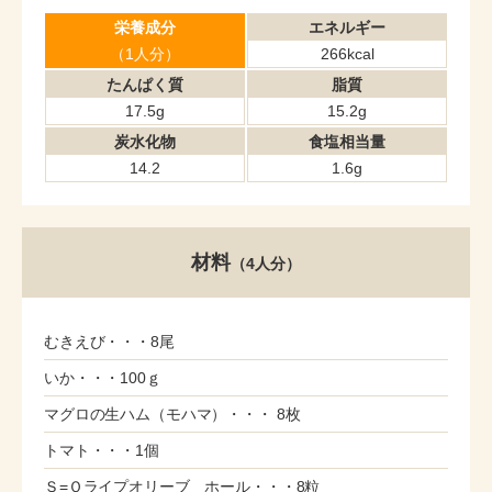
栄養成分
エネルギー
（1人分）
266kcal
たんぱく質
脂質
17.5g
15.2g
炭水化物
食塩相当量
14.2
1.6g
材料
（4人分）
むきえび・・・8尾
いか・・・100ｇ
マグロの生ハム（モハマ）・・・ 8枚
トマト・・・1個
Ｓ=Ｏライプオリーブ ホール・・・8粒