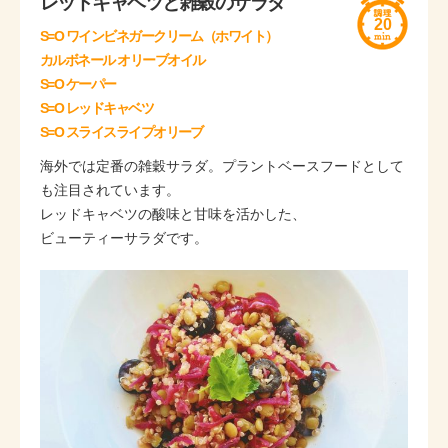
レッドキャベツと雑穀のサラダ
20
S=O ワインビネガークリーム（ホワイト）
カルボネール オリーブオイル
S=O ケーパー
S=O レッドキャベツ
S=O スライスライプオリーブ
海外では定番の雑穀サラダ。プラントベースフードとして
も注目されています。
レッドキャベツの酸味と甘味を活かした、
ビューティーサラダです。