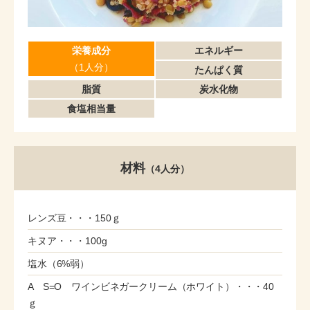
栄養成分
エネルギー
（1人分）
たんぱく質
脂質
炭水化物
食塩相当量
材料
（4人分）
レンズ豆・・・150ｇ
キヌア・・・100g
塩水（6%弱）
A S=O ワインビネガークリーム（ホワイト）・・・40
ｇ