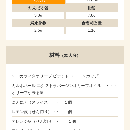
（1人分）
92kcal
たんぱく質
脂質
3.3g
7.8g
炭水化物
食塩相当量
2.5g
1.1g
材料
（25人分）
S=Oカラマタオリーブ ピテット ・・・２カップ
カルボネール エクストラバージンオリーブオイル ・・・
オリーブが浸る量
にんにく（スライス）・・・１個
レモン皮（せん切り）・・・１個
オレンジ皮（せん切り）・・・１個