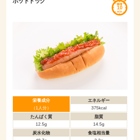
ホットドッグ
10
栄養成分
エネルギー
（1人分）
375kcal
たんぱく質
脂質
12.5g
14.5g
炭水化物
食塩相当量