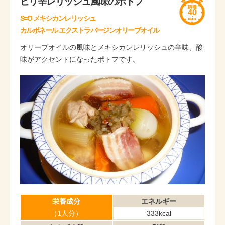
ピリ辛レリッシュ風味のポトフ
40
S=O メキシカンレリッシュ
カルボネール エクストラバージンオリーブオイル
オリーブオイルの風味とメキシカンレリッシュの辛味、酸
味がアクセントになったポトフです。
栄養成分
エネルギー
（1人分）
333kcal