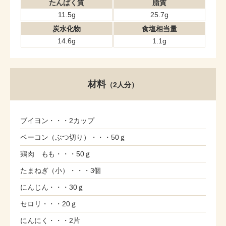
たんぱく質
脂質
11.5g
25.7g
炭水化物
食塩相当量
14.6g
1.1g
材料
（2人分）
ブイヨン・・・2カップ
ベーコン（ぶつ切り）・・・50ｇ
鶏肉 もも・・・50ｇ
たまねぎ（小）・・・3個
にんじん・・・30ｇ
セロリ・・・20ｇ
にんにく・・・2片