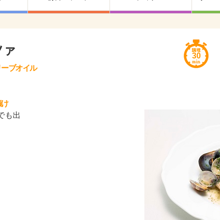
ツァ
30
リーブオイル
漬け
でも出