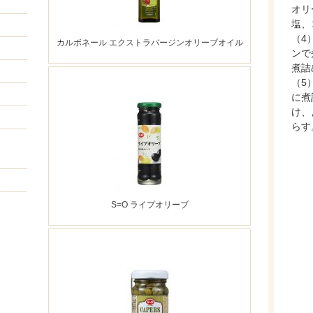
オリ
塩、
（4
カルボネール エクストラバージンオリーブオイル
ンで
煮詰
（5
に煮
け、
らす
S=O ライプオリーブ