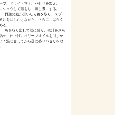
ーブ、ドライトマト、パセリを加え、
コショウして蓋をし、蒸し煮にする。
） 貝類の殻が開いたら蓋を取り、スプー
煮汁を回しかけながら、さらにしばらく
める。
） 魚を取り出して器に盛り、煮汁をさら
詰め、仕上げにオリーブオイルを回しか
よく混ぜ合してから器に盛りパセリを散
。