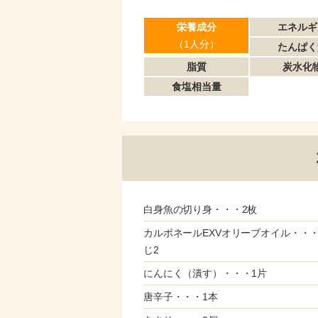
栄養成分
エネルギ
（1人分）
たんぱく
脂質
炭水化
食塩相当量
白身魚の切り身・・・2枚
カルボネールEXVオリーブオイル・・
じ2
にんにく（潰す）・・・1片
唐辛子・・・1本