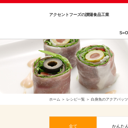
アクセントフーズの讃陽食品工業
S=
ホーム
レシピ一覧
白身魚のアクアパッツ
全て
かんた