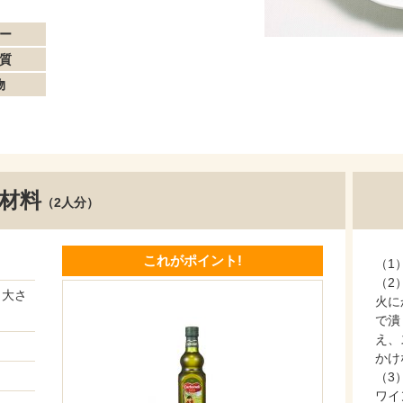
ー
質
物
材料
（2人分）
これがポイント!
（1
（2
・大さ
火に
で潰
え、
かけ
（3
ワイ