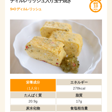
ディルレリッシュ入り玉子焼き
10
S=O ディルレリッシュ
栄養成分
エネルギー
（1人分）
278kcal
たんぱく質
脂質
20.9g
17g
炭水化物
食塩相当量