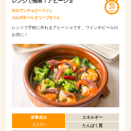
レンジで簡単！アヒージョ
20
S=O アンチョビーフィレ
カルボネール オリーブオイル
レンジで手軽に作れるアヒージョです。ワインやビールの
お供に！
栄養成分
エネルギー
（1人分）
たんぱく質