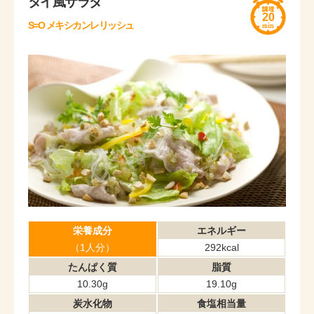
タイ風サラダ
20
S=O メキシカンレリッシュ
栄養成分
エネルギー
（1人分）
292kcal
たんぱく質
脂質
10.30g
19.10g
炭水化物
食塩相当量