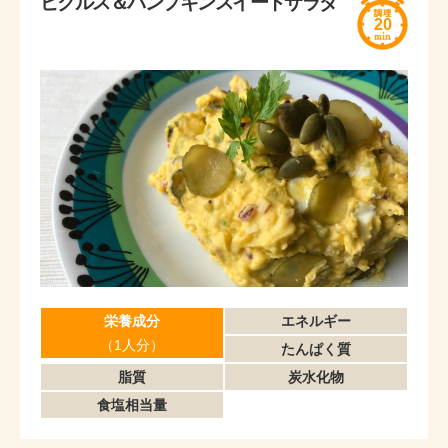
ピクルス＆パンプキンスイートサラダ
20
栄養成分
エネルギー
（1人分）
たんぱく質
脂質
炭水化物
食塩相当量